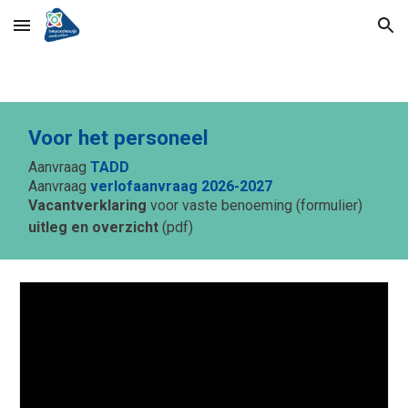
Skip to main content
Skip to navigation
Voor het personeel
Aanvraag
TADD
Aanvraag
verlofaanvraag 2026-2027
Vacantverklaring
voor vaste benoeming
(formulier)
uitleg en overzicht
(pdf)