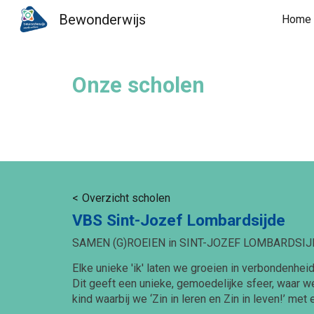
Bewonderwijs
Home
Sk
Onze scholen
<
Overzicht scholen
VBS Sint-Jozef Lombardsijde
SAMEN (G)ROEIEN in SINT-JOZEF LOMBARDSIJ
Elke unieke 'ik' laten we groeien in verbondenhe
Dit geeft een unieke, gemoedelijke sfeer, waar we
kind waarbij we ‘Zin in leren en Zin in leven!’ me