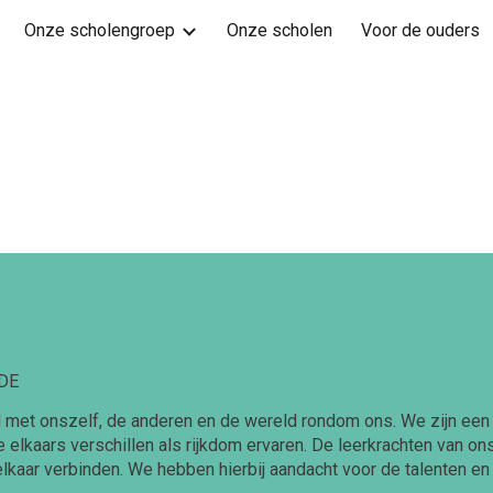
Onze scholengroep
Onze scholen
Voor de ouders
ip to main content
Skip to navigat
DE
id met onszelf, de anderen en de wereld rondom ons. We zijn een 
 elkaars verschillen als rijkdom ervaren. De leerkrachten van on
t elkaar verbinden. We hebben hierbij aandacht voor de talenten en