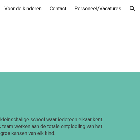
Voor de kinderen
Contact
Personeel/Vacatures
ion
kleinschalige school waar iedereen elkaar kent.
s team werken aan de totale ontplooiing van het
 groeikansen van elk kind.