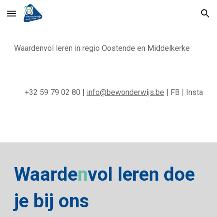
Skip to main content
Skip to navigation
Waarde
n
vol leren in regio Oostende en Middelkerke
+32 59 79 02 80 |
info@bewonderwijs.be
|
FB
|
Insta
Waarde
n
vol leren doe
je bij ons